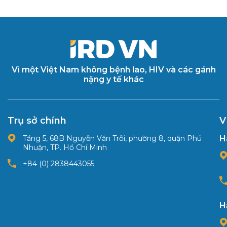
Vì một Việt Nam không bệnh lao, HIV và các gánh
nặng y tế khác
Trụ sở chính
V
Tầng 5, 68B Nguyễn Văn Trỗi, phường 8, quận Phú
H
Nhuận, TP. Hồ Chí Minh
+84 (0) 2838443055
H