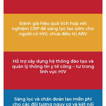
Đánh giá hiệu quả tích hợp xét
nghiệm CRP để sàng lọc lao sớm cho
người có HIV, chưa điều trị ARV
Hỗ trợ xây dựng hệ thống đào tạo và
quản lý thông tin y tế công – tư trong
lĩnh vực HIV
Sàng lọc và chẩn đoán lao miễn phí
cho các đối tượng nguy cơ và kết nối