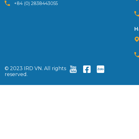
+84 (0) 2838443055
H
© 2023 IRD VN. All rights
reserved.