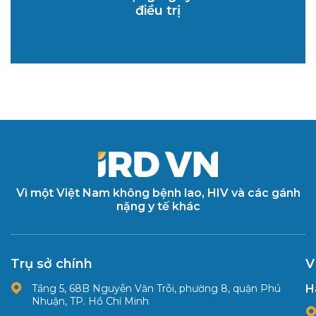
điều trị
Vì một Việt Nam không bệnh lao, HIV và các gánh
nặng y tế khác
Trụ sở chính
V
Tầng 5, 68B Nguyễn Văn Trỗi, phường 8, quận Phú
H
Nhuận, TP. Hồ Chí Minh