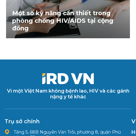
Một số kỹ năng cần thiết trong
phòng chống HIV/AIDS tại cộng
đồng
Vì một Việt Nam không bệnh lao, HIV và các gánh
nặng y tế khác
Trụ sở chính
V
Tầng 5, 68B Nguyễn Văn Trỗi, phường 8, quận Phú
H