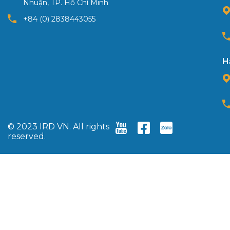
Nhuận, TP. Hồ Chí Minh
+84 (0) 2838443055
H
© 2023 IRD VN. All rights
reserved.