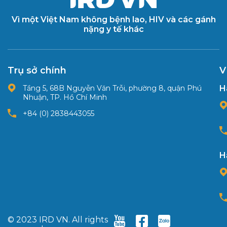
Vì một Việt Nam không bệnh lao, HIV và các gánh
nặng y tế khác
Trụ sở chính
V
Tầng 5, 68B Nguyễn Văn Trỗi, phường 8, quận Phú
H
Nhuận, TP. Hồ Chí Minh
+84 (0) 2838443055
H
© 2023 IRD VN. All rights