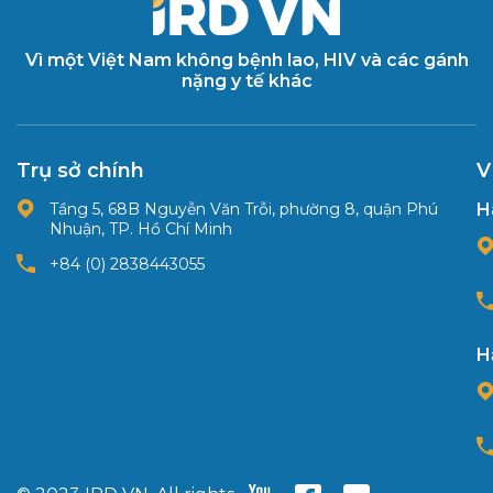
Vì một Việt Nam không bệnh lao, HIV và các gánh
nặng y tế khác
Trụ sở chính
V
Tầng 5, 68B Nguyễn Văn Trỗi, phường 8, quận Phú
H
Nhuận, TP. Hồ Chí Minh
+84 (0) 2838443055
H