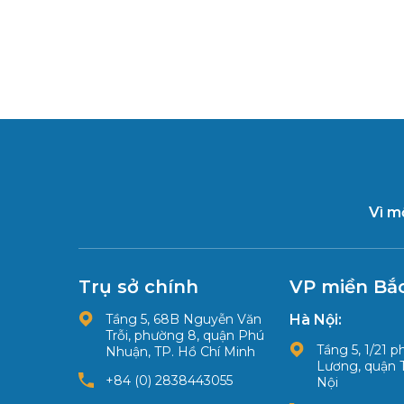
Vì m
Trụ sở chính
VP miền Bắ
Tầng 5, 68B Nguyễn Văn
Hà Nội:
Trỗi, phường 8, quận Phú
Tầng 5, 1/21 
Nhuận, TP. Hồ Chí Minh
Lương, quận 
+84 (0) 2838443055
Nội