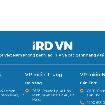
ột Việt Nam không bệnh lao, HIV và các gánh nặng y tế
c
VP miền Trung
VP miền 
Đà Nẵng:
Cần Thơ:
phố Lê Văn
Tổ 53, Phước Lý, xã Hòa
QL91, Phướ
Thanh Xuân, Hà
Minh, quận Liên Chiểu, Đà
Cần Thơ
Nẵng
1900 633 0