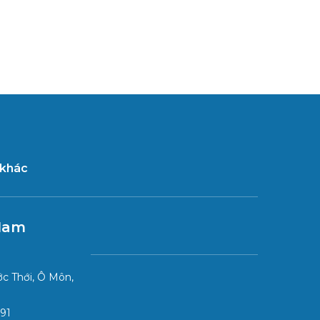
 khác
Nam
c Thới, Ô Môn,
91