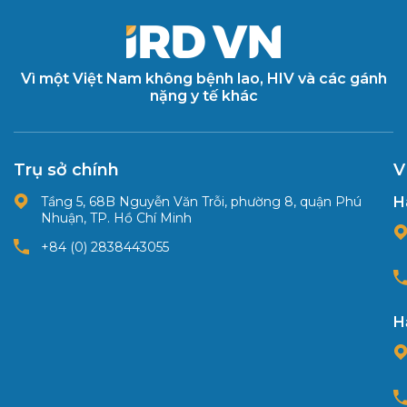
Vì một Việt Nam không bệnh lao, HIV và các gánh
nặng y tế khác
Trụ sở chính
V
Tầng 5, 68B Nguyễn Văn Trỗi, phường 8, quận Phú
H
Nhuận, TP. Hồ Chí Minh
+84 (0) 2838443055
H