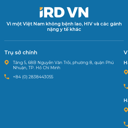
Vì một Việt Nam không bệnh lao, HIV và các gánh
nặng y tế khác
Trụ sở chính
V
Tầng 5, 68B Nguyễn Văn Trỗi, phường 8, quận Phú
H
Nhuận, TP. Hồ Chí Minh
+84 (0) 2838443055
H