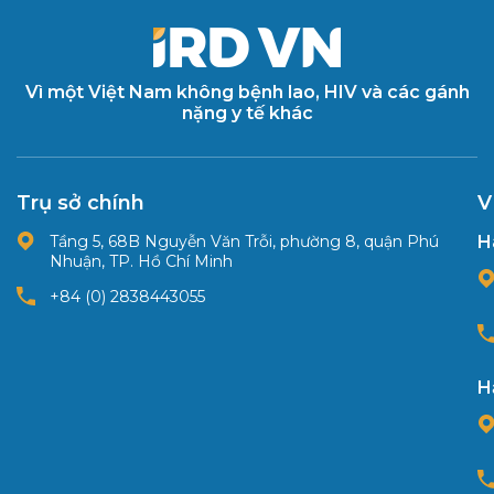
Vì một Việt Nam không bệnh lao, HIV và các gánh
nặng y tế khác
Trụ sở chính
V
Tầng 5, 68B Nguyễn Văn Trỗi, phường 8, quận Phú
H
Nhuận, TP. Hồ Chí Minh
+84 (0) 2838443055
H